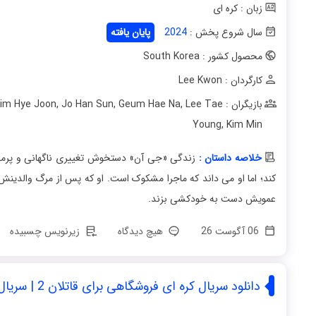
زبان : کره ای
سال شروع پخش :
2024
پایان یافته
محصول کشور : South Korea
کارگردان : Lee Kwon
بازیگران : Lee Dong Wook
Lee Tae
,
Geum Hae Na
,
Jo Han Sun
,
im Hye Joon
Young
,
Kim Min
خلاصه داستان :
زندگی «جی آن» دستخوش تغییری ناگهانی و پرمخ
کند؛ اما او می داند که ماجرا مشکوک است. او که پس از مرگ والدین
عمویش دست به خودکشی بزند.
06 آگوست 26
هیچ دیدگاه
زیرنویس چسبیده
دانلود سریال کره ای فروشگاهی برای قاتلان 2 | سریال A Shop for Killers2 2026