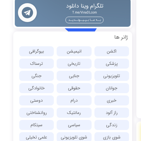
تلگرام وینا دانلود
T.me/VinaDLcom
بــه مــا بـپـیــونــدیــد
ژانر ها
اکشن
انیمیشن
بیوگرافی
پزشکی
تاریخی
ترسناک
تلویزیونی
جنایی
جنگی
جوانان
حقوقی
خانوادگی
خبری
درام
دوستی
راز آلود
رمانتیک
روانشناختی
زندگی
سیاسی
سیتکام
شوی بازی
شوی تلویزیونی
علمی تخیلی