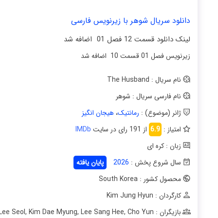
دانلود سریال شوهر با زیرنویس فارسی
لینک دانلود قسمت 12 فصل 01 اضافه شد
زیرنویس فصل 01 قسمت 10 اضافه شد
نام سریال : The Husband
نام فارسی سریال : شوهر
ژانر (موضوع) :
رمانتیک
،
هیجان انگیز
امتیاز :
6.9
از 191 رای در سایت
IMDb
زبان : کره ای
سال شروع پخش :
2026
پایان یافته
محصول کشور : South Korea
کارگردان : Kim Jung Hyun
بازیگران : Namkoong Min
Cho Yun
,
Lee Sang Hee
,
Kim Dae Myung
,
Lee Seol