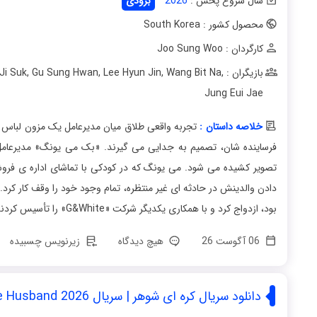
سال شروع پخش :
2026
بزودی
محصول کشور : South Korea
کارگردان : Joo Sung Woo
بازیگران : Lee Min Jung
,
Wang Bit Na
,
Lee Hyun Jin
,
Gu Sung Hwan
,
Ji Suk
Jung Eui Jae
خلاصه داستان :
تجربه واقعی طلاق میان مدیرعامل یک مزون لباس 
تصویر کشیده می شود. می یونگ که در کودکی با تماشای اداره ی فروش
دادن والدینش در حادثه ای غیر منتظره، تمام وجود خود را وقف کار ک
بود، ازدواج کرد و با همکاری یکدیگر شرکت «G&White» را تأسیس کردند.
06 آگوست 26
هیچ دیدگاه
زیرنویس چسبیده
دانلود سریال کره ای شوهر | سریال The Husband 2026