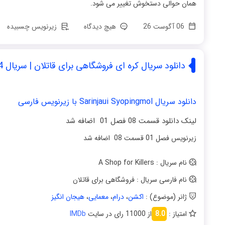
همان حوالی دستخوش تغییر می شود.
06 آگوست 26
هیچ دیدگاه
زیرنویس چسبیده
دانلود سریال کره ای فروشگاهی برای قاتلان | سریال A Shop for Killers 2024
دانلود سریال Sarinjaui Syopingmol با زیرنویس فارسی
لینک دانلود قسمت 08 فصل 01 اضافه شد
زیرنویس فصل 01 قسمت 08 اضافه شد
نام سریال : A Shop for Killers
نام فارسی سریال : فروشگاهی برای قاتلان
ژانر (موضوع) :
اکشن
،
درام
،
معمایی
،
هیجان انگیز
امتیاز :
8.0
از 11000 رای در سایت
IMDb