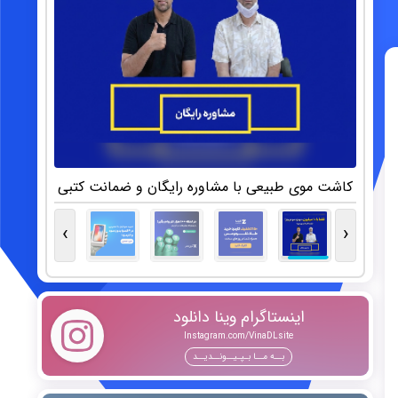
›
‹
اینستاگرام وینا دانلود
Instagram.com/VinaDLsite
بــه مــا بـپـیــونــدیــد