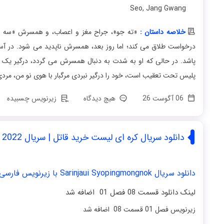
Seo
,
Jang Gwang
خلاصه داستان :
«ته جو»، جراح مغز و اعصاب، و همسرش «سه یو
درخواست طلاق می کند؛ اما روز بعد، همسرش ناپدید می شود. در آست
پاشد. در حالی که او به شدت به دنبال همسرش می گردد، درگیر یک 
پلیس تحت تعقیب است، خود را درگیر نبردی مرگبار با هوی نو من، مردی 
06 آگوست 26
هیچ دیدگاه
زیرنویس چسبیده
دانلود سریال کره ای لیست خرید قاتل | سریال The Killers Shopping List 2022
دانلود سریال Sarinjaui Syopingmongnok با زیرنویس فارسی
لینک دانلود قسمت 08 فصل 01 اضافه شد
زیرنویس فصل 01 قسمت 08 اضافه شد