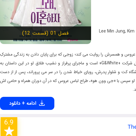
,
Kim 
فصل 01 (قسمت 12)
عروس و همسرش را روایت می کند؛ زوجی که برای پایان دادن به زندگی مشترکِ
فرساینده شان، تصمیم به جدایی می گیرند. «بک می یونگ» مدیرعامل شرکت «G&White» است و ماجرای پرفراز و نشیب طلاق او در این داستان به
گاه کت‌ و شلوار پدرش، رویای خیاط شدن را در سر می پروراند، پس از از دست
رد. او سپس با «جی وون هو»، طراح لباس عروس که در آن دوران همراه و حامی اش
ادامه + دانلود
6.9