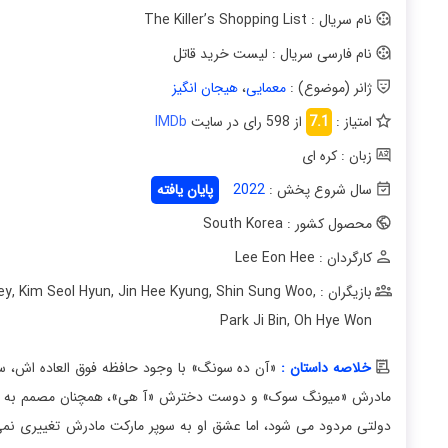
نام سریال : The Killer’s Shopping List
نام فارسی سریال : لیست خرید قاتل
ژانر (موضوع) :
معمایی
،
هیجان انگیز
امتیاز :
7.1
از 598 رای در سایت
IMDb
زبان : کره ای
سال شروع پخش :
2022
پایان یافته
محصول کشور : South Korea
کارگردان : Lee Eon Hee
بازیگران : A Year End Medley
,
Shin Sung Woo
,
Jin Hee Kyung
,
Kim Seol Hyun
,
Park Ji Bin
,
Oh Hye Won
خلاصه داستان :
«آن ده سونگ» با وجود حافظه فوق العاده اش، س
مادرش «میونگ سوک» و دوست دخترش «آ هی»، همچنان مصمم به قبولی
دولتی مردود می شود، اما عشق او به سوپر مارکت مادرش تغییری نمی 