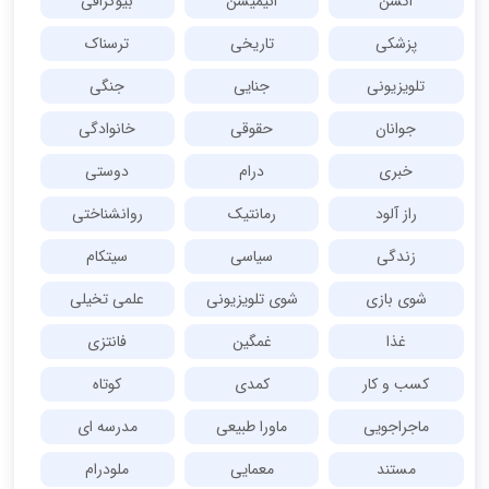
اکشن
انیمیشن
بیوگرافی
پزشکی
تاریخی
ترسناک
تلویزیونی
جنایی
جنگی
جوانان
حقوقی
خانوادگی
خبری
درام
دوستی
راز آلود
رمانتیک
روانشناختی
زندگی
سیاسی
سیتکام
شوی بازی
شوی تلویزیونی
علمی تخیلی
غذا
غمگین
فانتزی
کسب و کار
کمدی
کوتاه
ماجراجویی
ماورا طبیعی
مدرسه ای
مستند
معمایی
ملودرام