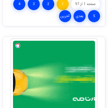
صفحه 1 از 97
1
2
3
4
5
بعدی
آخرین