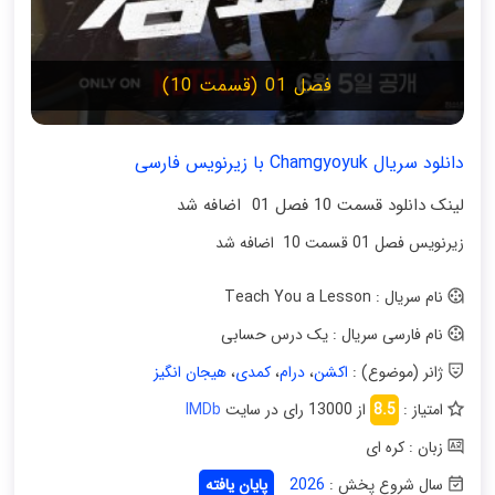
فصل 01 (قسمت 10)
دانلود سریال Chamgyoyuk با زیرنویس فارسی
لینک دانلود قسمت 10 فصل 01 اضافه شد
زیرنویس فصل 01 قسمت 10 اضافه شد
نام سریال : Teach You a Lesson
نام فارسی سریال : یک درس حسابی
ژانر (موضوع) :
اکشن
،
درام
،
کمدی
،
هیجان انگیز
امتیاز :
8.5
از 13000 رای در سایت
IMDb
زبان : کره ای
سال شروع پخش :
2026
پایان یافته