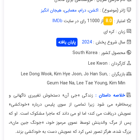
ژانر (موضوع) :
اکشن
،
درام
،
معمایی
،
هیجان انگیز
امتیاز :
8.0
از 11000 رای در سایت
IMDb
زبان : کره ای
سال شروع پخش :
2024
پایان یافته
محصول کشور : South Korea
کارگردان : Lee Kwon
بازیگران : Lee Dong Wook
,
Jo Han Sun
,
Kim Hye Joon
,
Geum Hae Na
,
Lee Tae Young
,
Kim Min
خلاصه داستان :
زندگی «جی آن» دستخوش تغییری ناگهانی و
پرمخاطره می شود زیرا تماسی از سوی پلیس درباره «خودکشی»
عمویش دریافت می کند؛ اما او می داند که ماجرا مشکوک است. او که
پس از مرگ والدینش توسط عموی مرموز خود، «جونگ جین مان»،
بزرگ شده، هرگز تصور نمی کرد که عمویش دست به خودکشی بزند.