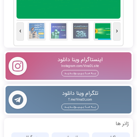
›
‹
اینستاگرام وینا دانلود
Instagram.com/VinaDLsite
بــه مــا بـپـیــونــدیــد
تلگرام وینا دانلود
T.me/VinaDLcom
بــه مــا بـپـیــونــدیــد
ژانر ها