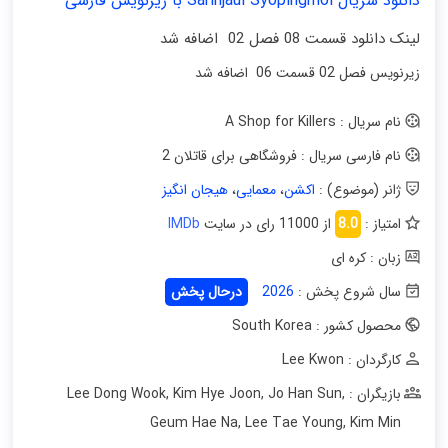
دانلود سریال Sarinjaui Syopingmol با زیرنویس فارسی
لینک دانلود قسمت 08 فصل 02 اضافه شد
زیرنویس فصل 02 قسمت 06 اضافه شد
نام سریال : A Shop for Killers
نام فارسی سریال : فروشگاهی برای قاتلان 2
ژانر (موضوع) :
اکشن
،
معمایی
،
هیجان انگیز
امتیاز :
8.0
از 11000 رای در سایت
IMDb
زبان : کره ای
سال شروع پخش :
2026
درحال پخش
محصول کشور : South Korea
کارگردان : Lee Kwon
بازیگران : Lee Dong Wook
,
Jo Han Sun
,
Kim Hye Joon
,
Geum Hae Na
,
Lee Tae Young
,
Kim Min