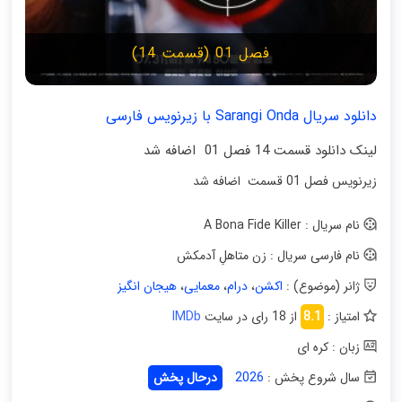
فصل 01 (قسمت 14)
دانلود سریال Sarangi Onda با زیرنویس فارسی
لینک دانلود قسمت 14 فصل 01 اضافه شد
زیرنویس فصل 01 قسمت اضافه شد
نام سریال : A Bona Fide Killer
نام فارسی سریال : زن متاهلِ آدمکش
ژانر (موضوع) :
اکشن
،
درام
،
معمایی
،
هیجان انگیز
امتیاز :
8.1
از 18 رای در سایت
IMDb
زبان : کره ای
سال شروع پخش :
2026
درحال پخش