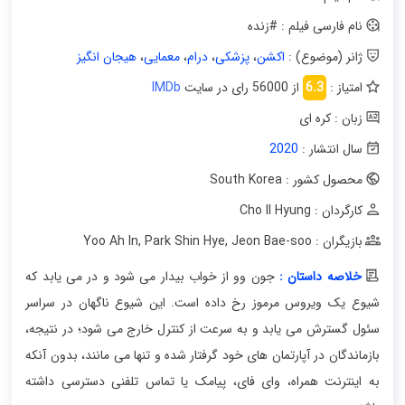
نام فارسی فیلم : #زنده
ژانر (موضوع) :
اکشن
،
پزشکی
،
درام
،
معمایی
،
هیجان انگیز
امتیاز :
6.3
از 56000 رای در سایت
IMDb
زبان : کره ای
سال انتشار :
2020
محصول کشور : South Korea
کارگردان : Cho Il Hyung
بازیگران : Yoo Ah In
Jeon Bae-soo
,
Park Shin Hye
,
خلاصه داستان :
جون وو از خواب بیدار می شود و در می یابد که
شیوع یک ویروس مرموز رخ داده است. این شیوع ناگهان در سراسر
سئول گسترش می یابد و به سرعت از کنترل خارج می شود؛ در نتیجه،
بازماندگان در آپارتمان های خود گرفتار شده و تنها می مانند، بدون آنکه
به اینترنت همراه، وای فای، پیامک یا تماس تلفنی دسترسی داشته