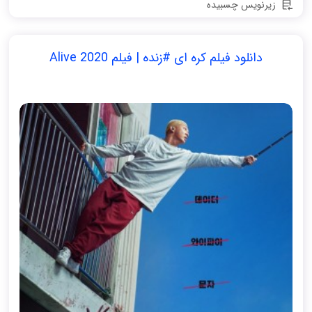
زیرنویس چسبیده
دانلود فیلم کره ای #زنده | فیلم Alive 2020