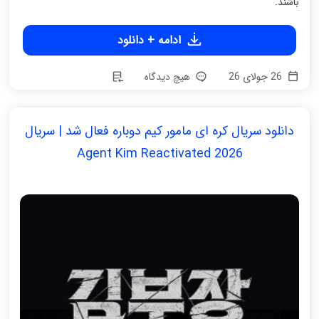
باشند.
ادامه + دانلود
26 جولای 26
هیچ دیدگاه
دانلود سریال کره ای مامور کیم دوباره فعال شد | سریال
Agent Kim Reactivated 2026