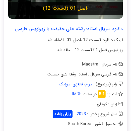
فصل 01 (قسمت 12)
دانلود سریال استاد: رشته های حقیقت با زیرنویس فارسی
لینک دانلود قسمت 12 فصل 01 اضافه شد
زیرنویس فصل 01 قسمت 12 اضافه شد
نام سریال : Maestra
نام فارسی سریال : استاد: رشته های حقیقت
ژانر (موضوع) :
درام
،
فانتزی
،
موزیک
امتیاز :
8.1
در سایت
IMDb
زبان : کره ای
سال شروع پخش :
2023
پایان یافته
محصول کشور : South Korea