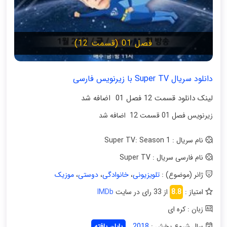
فصل 01 (قسمت 12)
دانلود سریال Super TV با زیرنویس فارسی
لینک دانلود قسمت 12 فصل 01 اضافه شد
زیرنویس فصل 01 قسمت 12 اضافه شد
نام سریال : Super TV: Season 1
نام فارسی سریال : Super TV
ژانر (موضوع) :
تلویزیونی
،
خانوادگی
،
دوستی
،
موزیک
امتیاز :
8.8
از 33 رای در سایت
IMDb
زبان : کره ای
سال شروع پخش :
2018
پایان یافته