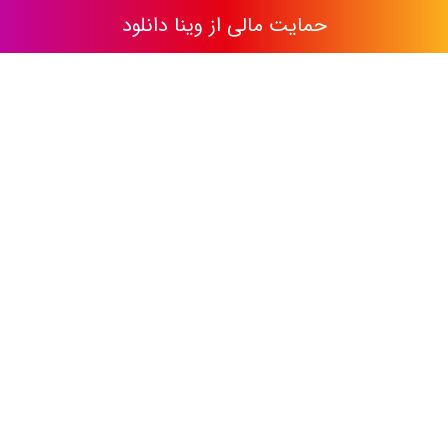
حمایت مالی از وینا دانلود
وینا دانلود
سریال
DMCA
فیلم
نقشه سایت
به جمع ما بپیوندید
تمامی حقوق مادی و معنوی اين وبسايت متعلق به
وینا دانلود
ميباشد و
هرگونه کپی برداری از آن بدون ذکر منبع حرام می باشد.