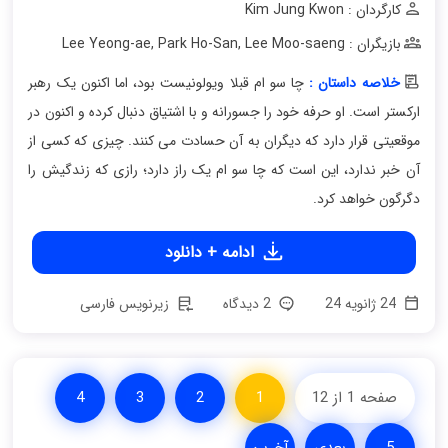
کارگردان : Kim Jung Kwon
بازیگران : Lee Yeong-ae
Lee Moo-saeng
,
Park Ho-San
,
خلاصه داستان :
چا سو ام قبلا ویولونیست بود، اما اکنون یک رهبر
ارکستر است. او حرفه خود را جسورانه و با اشتیاق دنبال کرده و اکنون در
موقعیتی قرار دارد که دیگران به آن حسادت می کنند. چیزی که کسی از
آن خبر ندارد، این است که چا سو ام یک راز دارد؛ رازی که زندگیش را
دگرگون خواهد کرد.
ادامه + دانلود
24 ژانویه 24
2 دیدگاه
زیرنویس فارسی
صفحه 1 از 12
1
2
3
4
5
بعدی
آخرین