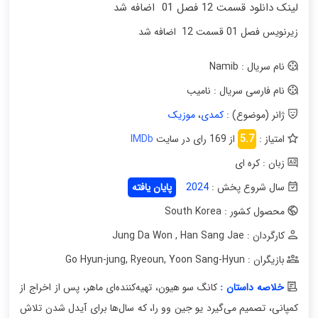
لینک دانلود قسمت 12 فصل 01 اضافه شد
زیرنویس فصل 01 قسمت 12 اضافه شد
نام سریال : Namib
نام فارسی سریال : نامیب
ژانر (موضوع) :
کمدی
،
موزیک
امتیاز :
5.7
از 169 رای در سایت
IMDb
زبان : کره ای
سال شروع پخش :
2024
پایان یافته
محصول کشور : South Korea
کارگردان : Jung Da Won
Han Sang Jae
,
بازیگران : Go Hyun-jung
Yoon Sang-Hyun
,
Ryeoun
,
خلاصه داستان :
کانگ سو هیون، تهیه‌کننده‌ای ماهر، پس از اخراج از
کمپانی‌، تصمیم می‌گیرد یو جین وو را، که سال‌ها برای آیدل شدن تلاش