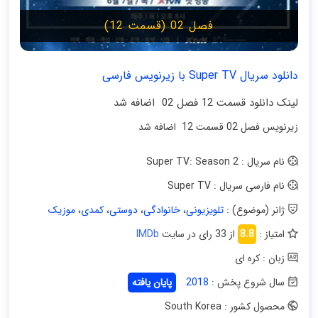
فصل 02 (قسمت 12)
دانلود سریال Super TV با زیرنویس فارسی
لینک دانلود قسمت 12 فصل 02 اضافه شد
زیرنویس فصل 02 قسمت 12 اضافه شد
نام سریال : Super TV: Season 2
نام فارسی سریال : Super TV
ژانر (موضوع) :
تلویزیونی
،
خانوادگی
،
دوستی
،
کمدی
،
موزیک
امتیاز :
8.8
از 33 رای در سایت
IMDb
زبان : کره ای
سال شروع پخش :
2018
پایان یافته
محصول کشور : South Korea