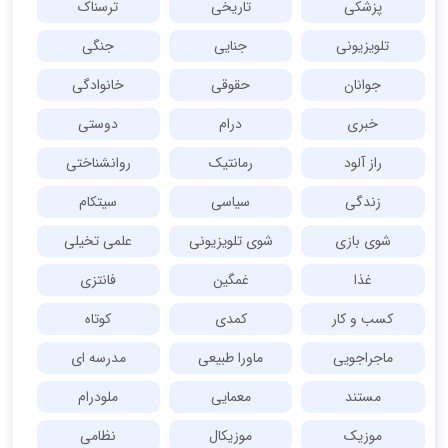
پزشکی
تاریخی
ترسناک
تلویزیونی
جنایی
جنگی
جوانان
حقوقی
خانوادگی
خبری
درام
دوستی
راز آلود
رمانتیک
روانشناختی
زندگی
سیاسی
سیتکام
شوی بازی
شوی تلویزیونی
علمی تخیلی
غذا
غمگین
فانتزی
کسب و کار
کمدی
کوتاه
ماجراجویی
ماورا طبیعی
مدرسه ای
مستند
معمایی
ملودرام
موزیک
موزیکال
نظامی