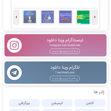
کاشت موی طبیعی با مشاوره رایگان و ضمانت کتبی
پلتفرم
›
‹
اینستاگرام وینا دانلود
Instagram.com/VinaDLsite
بــه مــا بـپـیــونــدیــد
تلگرام وینا دانلود
T.me/VinaDLcom
بــه مــا بـپـیــونــدیــد
ژانر ها
اکشن
انیمیشن
بیوگرافی