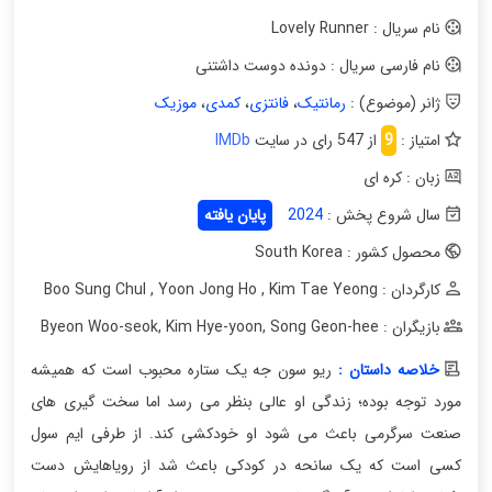
نام سریال : Lovely Runner
نام فارسی سریال : دونده دوست داشتنی
ژانر (موضوع) :
رمانتیک
،
فانتزی
،
کمدی
،
موزیک
امتیاز :
9
از 547 رای در سایت
IMDb
زبان : کره ای
سال شروع پخش :
2024
پایان یافته
محصول کشور : South Korea
کارگردان : Boo Sung Chul
Kim Tae Yeong
,
Yoon Jong Ho
,
بازیگران : Byeon Woo-seok
Song Geon-hee
,
Kim Hye-yoon
,
خلاصه داستان :
ریو سون جه یک ستاره محبوب است که همیشه
مورد توجه بوده؛ زندگی او عالی بنظر می رسد اما سخت گیری های
صنعت سرگرمی باعث می شود او خودکشی کند. از طرفی ایم سول
کسی است که یک سانحه در کودکی باعث شد از رویاهایش دست