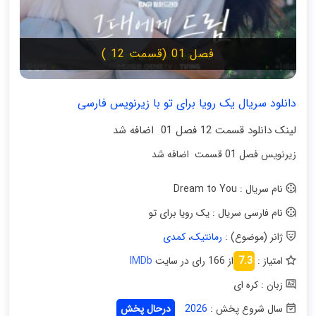
فصل 01 (قسمت 12 )
دانلود سریال یک رویا برای تو با زیرنویس فارسی
لینک دانلود قسمت 12 فصل 01 اضافه شد
زیرنویس فصل 01 قسمت اضافه شد
نام سریال : Dream to You
نام فارسی سریال : یک رویا برای تو
ژانر (موضوع) :
رمانتیک
،
کمدی
امتیاز :
7.3
از 166 رای در سایت
IMDb
زبان : کره ای
سال شروع پخش :
2026
درحال پخش