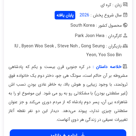
زبان : کره ای
سال شروع پخش :
2026
پایان یافته
محصول کشور : South Korea
کارگردان : Park Joon Hwa
بازیگران : IU
Gong Seung
,
Steve Noh
,
Byeon Woo Seok
,
Yeon
,
Yoo Soo Bin
خلاصه داستان :
در کره جنوبی قرن بیست و یکم که پادشاهی
مشروطه بر آن حاکم است، سونگ هی جو، دختر دوم یک خانواده فوق‌
ثروتمند، با وجود زیبایی و هوش بالا، به خاطر عادی بودنِ نسب‌ اش
(غیر سلطنتی بودن) با مشکلاتی رو به‌ رو می‌ شود. این موضوع او را به
شاهزاده یی آن، پسر دوم پادشاه که از مردم دوری می‌کند و جز عنوان
سلطنتی چیزی ندارد، پیوند می‌دهد. دیدار این دو نفر نقطه آغاز
تغییرات عمیقی در زندگی هر دوی آنهاست.
ادامه + دانلود