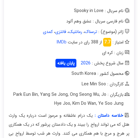
نام سریال : Spooky in Love
نام فارسی سریال : عشق وهم آلود
ژانر (موضوع) :
ترسناک
،
رمانتیک
،
فانتزی
،
کمدی
امتیاز :
7.7
از 388 رای در سایت
IMDb
زبان : کره ای
سال شروع پخش :
2026
پایان یافته
محصول کشور : South Korea
کارگردان : Lee Min Soo
بازیگران : Park Eun Bin
Jo
,
Ong Seong Wu
,
Yang Se Jong
,
Hye Joo
,
Kim Do Wan
,
Ye Soo Jung
خلاصه داستان :
یک درام عاشقانه و مرموز است درباره یک وارث
هتل که می تواند ارواح را ببیند و یک دادستان پرشور که در یک همکاری
پر هرج و مرج با هم همکاری می کنند. وارث هر شب توسط ارواح بی