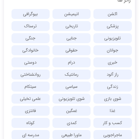
ژانر ها
اکشن
انیمیشن
بیوگرافی
پزشکی
تاریخی
ترسناک
تلویزیونی
جنایی
جنگی
جوانان
حقوقی
خانوادگی
خبری
درام
دوستی
راز آلود
رمانتیک
روانشناختی
زندگی
سیاسی
سیتکام
شوی بازی
شوی تلویزیونی
علمی تخیلی
غذا
غمگین
فانتزی
کسب و کار
کمدی
کوتاه
ماجراجویی
ماورا طبیعی
مدرسه ای