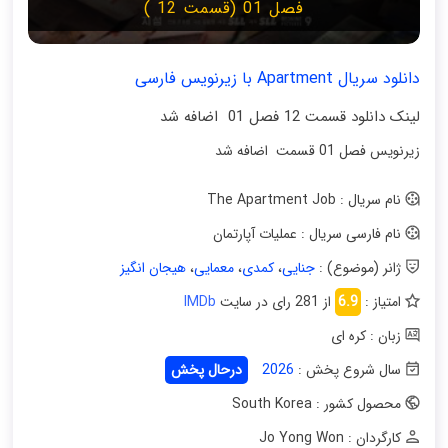
فصل 01 (قسمت 12 )
دانلود سریال Apartment با زیرنویس فارسی
لینک دانلود قسمت 12 فصل 01 اضافه شد
زیرنویس فصل 01 قسمت اضافه شد
نام سریال : The Apartment Job
نام فارسی سریال : عملیات آپارتمان
ژانر (موضوع) :
جنایی
،
کمدی
،
معمایی
،
هیجان انگیز
امتیاز :
6.9
از 281 رای در سایت
IMDb
زبان : کره ای
سال شروع پخش :
2026
درحال پخش
محصول کشور : South Korea
کارگردان : Jo Yong Won