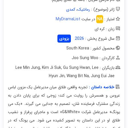
ژانر (موضوع) :
رمانتیک
،
کمدی
امتیاز :
NA
در سایت
MyDramaList
زبان : کره ای
سال شروع پخش :
2026
بزودی
محصول کشور : South Korea
کارگردان : Joo Sung Woo
بازیگران : Lee Min Jung
Lee
,
Gu Sung Hwan
,
Kim Ji Suk
,
Hyun Jin
,
Wang Bit Na
,
Jung Eui Jae
خلاصه داستان :
تجربه واقعی طلاق میان مدیرعامل یک مزون لباس
عروس و همسرش را روایت می کند؛ زوجی که برای پایان دادن به
زندگی مشترکِ فرساینده شان، تصمیم به جدایی می گیرند. «بک می
یونگ» مدیرعامل شرکت «G&White» است و ماجرای پرفراز و نشیب
طلاق او در این داستان به تصویر کشیده می شود. می یونگ که در