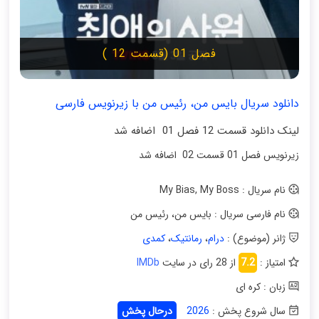
فصل 01 (قسمت 12 )
دانلود سریال بایس من، رئیس من با زیرنویس فارسی
لینک دانلود قسمت 12 فصل 01 اضافه شد
زیرنویس فصل 01 قسمت 02 اضافه شد
نام سریال : My Bias, My Boss
نام فارسی سریال : بایس من، رئیس من
ژانر (موضوع) :
درام
،
رمانتیک
،
کمدی
امتیاز :
7.2
از 28 رای در سایت
IMDb
زبان : کره ای
سال شروع پخش :
2026
درحال پخش