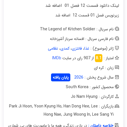
لینک دانلود قسمت 12 فصل 01 اضافه شد
زیرنویس فصل 01 قسمت 12 اضافه شد
نام سریال : The Legend of Kitchen Soldier
نام فارسی سریال : افسانه سرباز آشپزخانه
ژانر (موضوع) :
غذا
،
فانتزی
،
کمدی
،
نظامی
امتیاز :
8.1
از 907 رای در سایت
IMDb
زبان : کره ای
سال شروع پخش :
2026
پایان یافته
محصول کشور : South Korea
کارگردان : Jo Nam Hyung
بازیگران : Park Ji Hoon
Lee
,
Han Dong Hee
,
Yoon Kyung Ho
,
Hong Nae
,
Jung Woong In
,
Lee Sang Yi
خلاصه داستان :
در بازی زندگی، همه ما با ماموریت های بی شماری