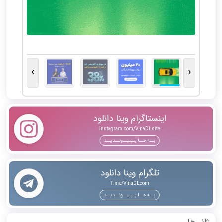
کاشت موی طبیعی با مشاوره رایگان و ضمانت کتبی
›
‹
اینستاگرام وینا دانلود
Instagram.com/VinaDLsite
بــه مــا بـپـیــونــدیــد
تلگرام وینا دانلود
T.me/VinaDLcom
بــه مــا بـپـیــونــدیــد