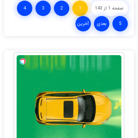
صفحه 1 از 143
1
2
3
4
5
بعدی
آخرین