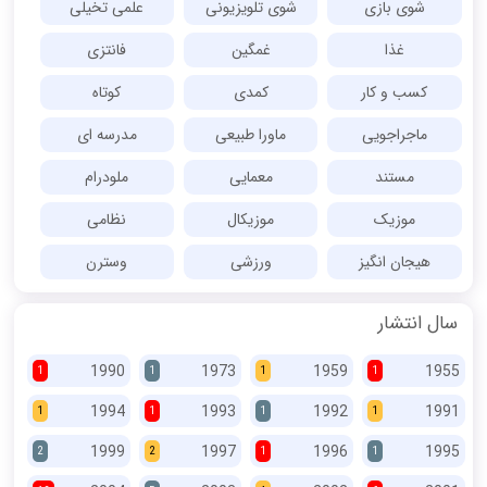
شوی بازی
شوی تلویزیونی
علمی تخیلی
غذا
غمگین
فانتزی
کسب و کار
کمدی
کوتاه
ماجراجویی
ماورا طبیعی
مدرسه ای
مستند
معمایی
ملودرام
موزیک
موزیکال
نظامی
هیجان انگیز
ورزشی
وسترن
سال انتشار
1990
1973
1959
1955
1
1
1
1
1994
1993
1992
1991
1
1
1
1
1999
1997
1996
1995
2
2
1
1