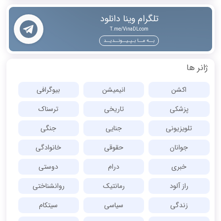
تلگرام وینا دانلود
T.me/VinaDLcom
بــه مــا بـپـیــونــدیــد
ژانر ها
اکشن
انیمیشن
بیوگرافی
پزشکی
تاریخی
ترسناک
تلویزیونی
جنایی
جنگی
جوانان
حقوقی
خانوادگی
خبری
درام
دوستی
راز آلود
رمانتیک
روانشناختی
زندگی
سیاسی
سیتکام