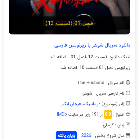
فصل 01 (قسمت 12)
دانلود سریال شوهر با زیرنویس فارسی
لینک دانلود قسمت 12 فصل 01 اضافه شد
زیرنویس فصل 01 قسمت 10 اضافه شد
نام سریال : The Husband
نام فارسی سریال : شوهر
ژانر (موضوع) :
رمانتیک
،
هیجان انگیز
امتیاز :
6.9
از 191 رای در سایت
IMDb
زبان : کره ای
سال شروع پخش :
2026
پایان یافته