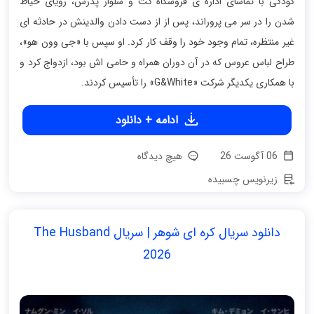
کودکی با تماشای اداره ی فروشگاه کت‌ و شلوار پدرش، رویای خیاط
شدن را در سر می پروراند، پس از از دست دادن والدینش در حادثه ای
غیر منتظره، تمام وجود خود را وقف کار کرد. او سپس با «جی وون هو»،
طراح لباس عروس که در آن دوران همراه و حامی اش بود، ازدواج کرد و
با همکاری یکدیگر شرکت «G&White» را تأسیس کردند.
ادامه + دانلود
06 آگوست 26
هیچ دیدگاه
زیرنویس چسبیده
دانلود سریال کره ای شوهر | سریال The Husband
2026