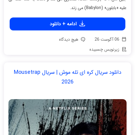
علیه «بابلون» (Babylon) می زند.
ادامه + دانلود
06 آگوست 26
هیچ دیدگاه
زیرنویس چسبیده
دانلود سریال کره ای تله موش | سریال Mousetrap
2026