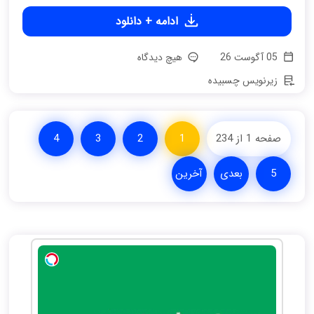
ادامه + دانلود
05 آگوست 26
هیچ دیدگاه
زیرنویس چسبیده
صفحه 1 از 234
1
2
3
4
5
بعدی
آخرین