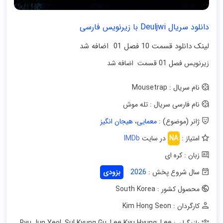
دانلود سریال Deuljwi با زیرنویس فارسی
لینک دانلود قسمت 10 فصل 01 اضافه شد
زیرنویس فصل 01 قسمت اضافه شد
نام سریال : Mousetrap
نام فارسی سریال : تله موش
ژانر (موضوع) :
معمایی
،
هیجان انگیز
امتیاز :
NA
در سایت
IMDb
زبان : کره ای
سال شروع پخش :
2026
بزودی
محصول کشور : South Korea
کارگردان : Kim Hong Seon
بازیگران : Ryu Jun Yeol
Lee
,
Lee Kyu Hyung
,
Sul Kyung Gu
,