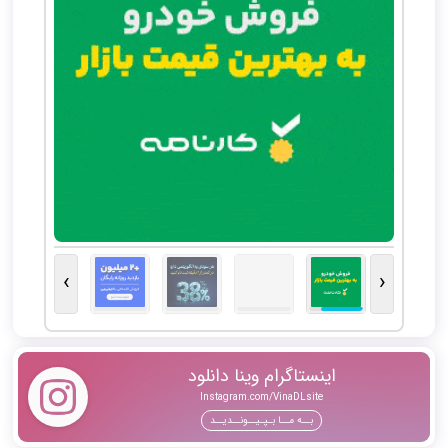
›
‹
اینستاگرام وینا دانلود
Instagram.com/VinaDLsite
بــه مــا بـپـیــونــدیــد