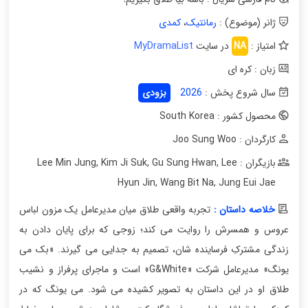
ژانر (موضوع) :
رمانتیک
،
کمدی
امتیاز :
NA
در سایت
MyDramaList
زبان : کره ای
سال شروع پخش :
2026
بزودی
محصول کشور : South Korea
کارگردان : Joo Sung Woo
بازیگران : Lee Min Jung
Lee
,
Gu Sung Hwan
,
Kim Ji Suk
,
Hyun Jin
,
Wang Bit Na
,
Jung Eui Jae
خلاصه داستان :
تجربه واقعی طلاق میان مدیرعامل یک مزون لباس
عروس و همسرش را روایت می کند؛ زوجی که برای پایان دادن به
زندگی مشترکِ فرساینده شان، تصمیم به جدایی می گیرند. «بک می
یونگ» مدیرعامل شرکت «G&White» است و ماجرای پرفراز و نشیب
طلاق او در این داستان به تصویر کشیده می شود. می یونگ که در