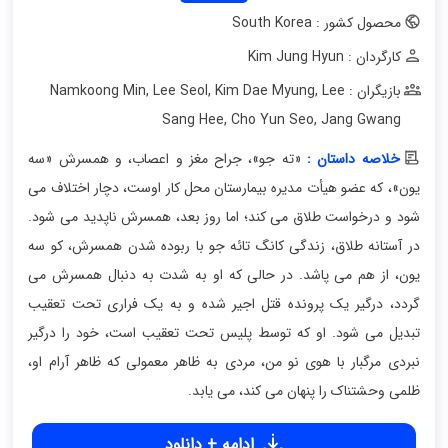
محصول کشور : South Korea
کارگردان : Kim Jung Hyun
بازیگران : Namkoong Min
Lee
,
Kim Dae Myung
,
Lee Seol
,
Sang Hee
,
Cho Yun Seo
,
Jang Gwang
خلاصه داستان :
«ته جو»، جراح مغز و اعصاب، و همسرش «سه
یون»، که عضو هیأت مدیره بیمارستان محل کار اوست، دچار اختلاف می
شود و درخواست طلاق می کند؛ اما روز بعد، همسرش ناپدید می شود.
در آستانه طلاق، زندگی کانگ تائه جو با ربوده شدن همسرش، کو سه
یون، از هم می پاشد. در حالی که او به شدت به دنبال همسرش می
گردد، درگیر یک پرونده قتل اجیر شده و به یک فراری تحت تعقیب
تبدیل می شود. او که توسط پلیس تحت تعقیب است، خود را درگیر
نبردی مرگبار با هوی نو من، مردی به ظاهر معمولی که ظاهر آرام او،
ظلمی وحشتناک را پنهان می کند، می یابد.
ادامه + دانلود