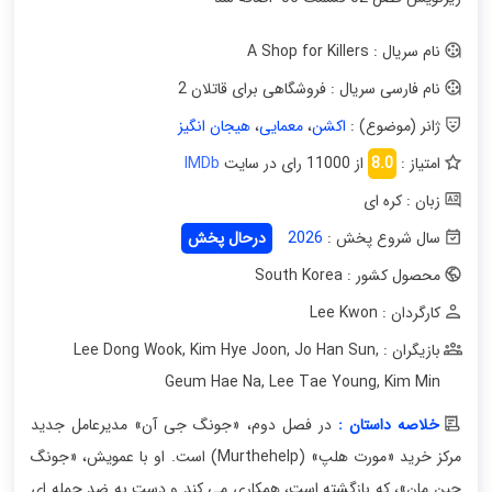
نام سریال : A Shop for Killers
نام فارسی سریال : فروشگاهی برای قاتلان 2
ژانر (موضوع) :
اکشن
،
معمایی
،
هیجان انگیز
امتیاز :
8.0
از 11000 رای در سایت
IMDb
زبان : کره ای
سال شروع پخش :
2026
درحال پخش
محصول کشور : South Korea
کارگردان : Lee Kwon
بازیگران : Lee Dong Wook
,
Jo Han Sun
,
Kim Hye Joon
,
Geum Hae Na
,
Lee Tae Young
,
Kim Min
خلاصه داستان :
در فصل دوم، «جونگ جی آن» مدیرعامل جدید
مرکز خرید «مورت هلپ» (Murthehelp) است. او با عمویش، «جونگ
جین مان»، که بازگشته است، همکاری می کند و دست به ضد حمله ای