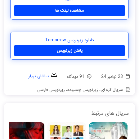
مشاهده لینک ها
دانلود زیرنویس Tomorrow
یافتن زیرنویس
تماشای تریلر
23 نوامبر 24
91 دیدگاه
سریال کره ای
،
زیرنویس چسبیده
،
زیرنویس فارسی
سریال های مرتبط