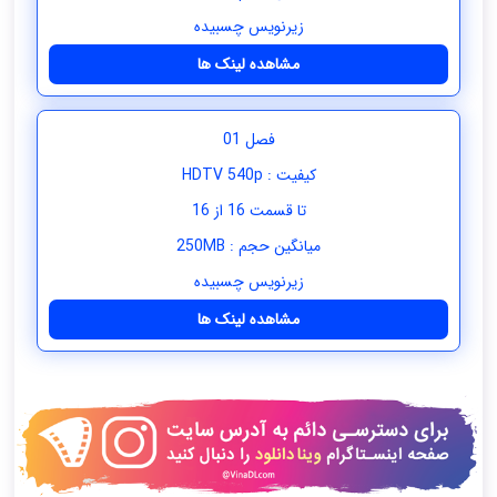
زیرنویس چسبیده
مشاهده لینک ها
فصل 01
کیفیت : HDTV 540p
تا قسمت 16 از 16
میانگین حجم : 250MB
زیرنویس چسبیده
مشاهده لینک ها