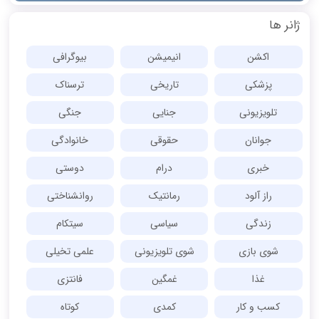
ژانر ها
اکشن
انیمیشن
بیوگرافی
پزشکی
تاریخی
ترسناک
تلویزیونی
جنایی
جنگی
جوانان
حقوقی
خانوادگی
خبری
درام
دوستی
راز آلود
رمانتیک
روانشناختی
زندگی
سیاسی
سیتکام
شوی بازی
شوی تلویزیونی
علمی تخیلی
غذا
غمگین
فانتزی
کسب و کار
کمدی
کوتاه