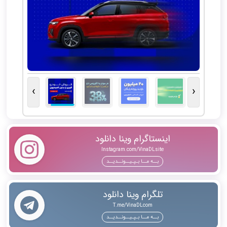
›
‹
اینستاگرام وینا دانلود
Instagram.com/VinaDLsite
بــه مــا بـپـیــونــدیــد
تلگرام وینا دانلود
T.me/VinaDLcom
بــه مــا بـپـیــونــدیــد