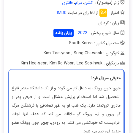
ژانر (موضوع) :
اکشن
،
درام
،
فانتزی
امتیاز :
8.4
از 60 رای در سایت
IMDb
زبان : کره ای
سال شروع پخش :
2022
پایان یافته
محصول کشور : South Korea
کارگردان : Kim Tae-yoon
Sung Chi-wook
,
بازیگران : Kim Hee-seon
Lee Soo-hyuk
,
Kim Ro Woon
,
معرفی سریال فردا
چوی جون وونگ به دنبال کار می گردد و از یک دانشگاه معتبر فارغ
التحصیل شد اما استخدام برایش مشکل است و از طرفی پدر و
مادری ثروتمند دارد. یک شب او به طور تصادفی با فرشتگان مرگ
گو ریون و ایم ریوگ گو ملاقات می کند که هدف آنها نجات
افرادیست که خودکشی می کنند. به زودی، چوی جون وونگ عضو
جدید این تیم می شود.