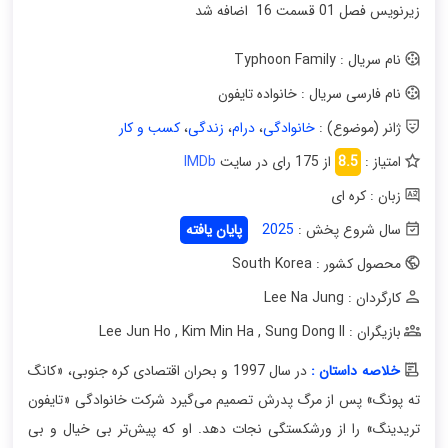
زیرنویس فصل 01 قسمت 16 اضافه شد
نام سریال : Typhoon Family
نام فارسی سریال : خانواده تایفون
ژانر (موضوع) :
خانوادگی
،
درام
،
زندگی
،
کسب و کار
امتیاز :
8.5
از 175 رای در سایت
IMDb
زبان : کره ای
سال شروع پخش :
2025
پایان یافته
محصول کشور : South Korea
کارگردان : Lee Na Jung
بازیگران : Lee Jun Ho
Sung Dong Il
,
Kim Min Ha
,
خلاصه داستان :
در سال 1997 و بحران اقتصادی کره‌ جنوبی، «کانگ
ته‌ پونگ» پس از مرگ پدرش تصمیم می‌گیرد شرکت خانوادگی «تایفون
تریدینگ» را از ورشکستگی نجات دهد. او که پیش‌تر بی‌ خیال و بی‌