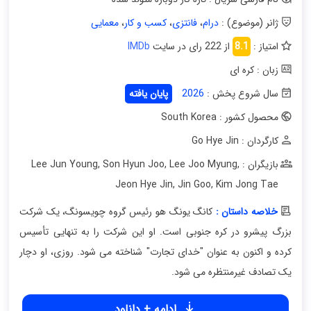
ژانر (موضوع) :
درام
،
فانتزی
،
کسب و کار
،
معمایی
امتیاز :
8.1
از 222 رای در سایت
IMDb
زبان : کره ای
سال شروع پخش :
2026
پایان یافته
محصول کشور : South Korea
کارگردان : Go Hye Jin
بازیگران : Lee Jun Young
,
Lee Joo Myung
,
Son Hyun Joo
,
Jeon Hye Jin
,
Jin Goo
,
Kim Jong Tae
خلاصه داستان :
کانگ یونگ هو رئیس گروه چویسونگ، یک شرکت
بزرگ پیشرو در کره جنوبی است. او این شرکت را به تنهایی تأسیس
کرده و اکنون به عنوان "خدای تجارت" شناخته می شود. روزی، او دچار
یک تصادف غیرمنتظره می شود.
ادامه + دانلود