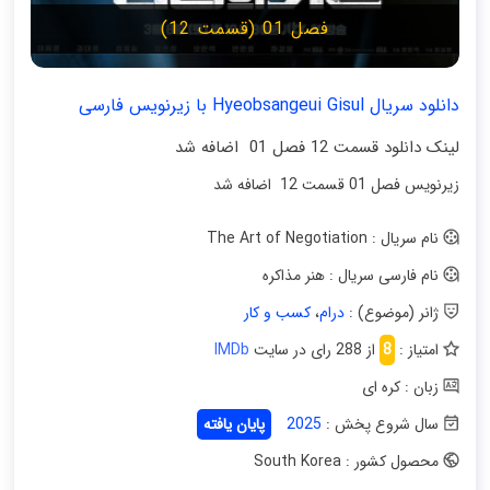
فصل 01 (قسمت 12)
دانلود سریال Hyeobsangeui Gisul با زیرنویس فارسی
لینک دانلود قسمت 12 فصل 01 اضافه شد
زیرنویس فصل 01 قسمت 12 اضافه شد
نام سریال : The Art of Negotiation
نام فارسی سریال : هنر مذاکره
ژانر (موضوع) :
درام
،
کسب و کار
امتیاز :
8
از 288 رای در سایت
IMDb
زبان : کره ای
سال شروع پخش :
2025
پایان یافته
محصول کشور : South Korea