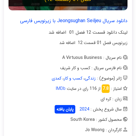
دانلود سریال Jeongsughan Seiljeu با زیرنویس فارسی
لینک دانلود قسمت 12 فصل 01 اضافه شد
زیرنویس فصل 01 قسمت 12 اضافه شد
نام سریال : A Virtuous Business
نام فارسی سریال : کسب و کار شریف
ژانر (موضوع) :
زندگی
،
کسب و کار
،
کمدی
امتیاز :
7.8
از 116 رای در سایت
IMDb
زبان : کره ای
سال شروع پخش :
2024
پایان یافته
محصول کشور : South Korea
کارگردان : Jo Woong