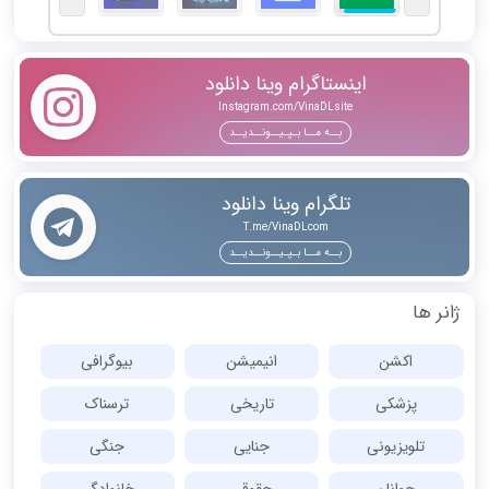
اینستاگرام وینا دانلود
Instagram.com/VinaDLsite
بــه مــا بـپـیــونــدیــد
تلگرام وینا دانلود
T.me/VinaDLcom
بــه مــا بـپـیــونــدیــد
ژانر ها
اکشن
انیمیشن
بیوگرافی
پزشکی
تاریخی
ترسناک
تلویزیونی
جنایی
جنگی
جوانان
حقوقی
خانوادگی