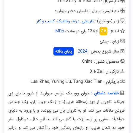
نام سریال : The Story of Pearl Girl
نام فارسی سریال : داستان دختر مروارید
ژانر (موضوع) :
تاریخی
،
درام
،
رمانتیک
،
کسب و کار
امتیاز :
7.6
از 134 رای در سایت
IMDb
زبان : چینی
سال شروع پخش :
2024
پایان یافته
محصول کشور : China
کارگردان : Xie Ze
بازیگران : Lusi Zhao
Tang Xiao Tian
,
Yuning Liu
,
خلاصه داستان :
دوان وو، یک غواص مروارید از هپو، با یان زی
جینگ، تاجری از ژیو (منطقه غربی)، و ژانگ جین ران، یک جنتلمن
فروتن ملاقات می کند. او به کاروان یان می پیوندد و با ورود به دنیای
جواهرات سفری پر از مبارزات را آغاز می کند. با این حال، در طول سفر
خود به شمال غربی، او رازهای زندگی خود را آشکار می کند و درگیر