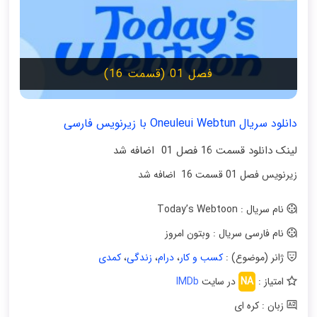
فصل 01 (قسمت 16)
دانلود سریال Oneuleui Webtun با زیرنویس فارسی
لینک دانلود قسمت 16 فصل 01 اضافه شد
زیرنویس فصل 01 قسمت 16 اضافه شد
نام سریال : Today’s Webtoon
نام فارسی سریال : وبتون امروز
ژانر (موضوع) :
کسب و کار
،
درام
،
زندگی
،
کمدی
امتیاز :
NA
در سایت
IMDb
زبان : کره ای