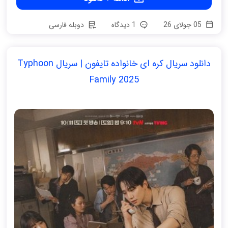
05 جولای 26
1 دیدگاه
دوبله فارسی
دانلود سریال کره ای خانواده تایفون | سریال Typhoon
Family 2025