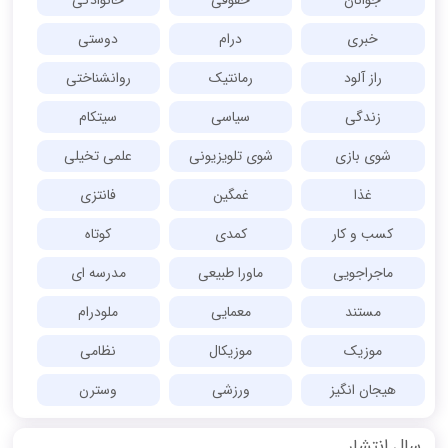
خبری
درام
دوستی
راز آلود
رمانتیک
روانشناختی
زندگی
سیاسی
سیتکام
شوی بازی
شوی تلویزیونی
علمی تخیلی
غذا
غمگین
فانتزی
کسب و کار
کمدی
کوتاه
ماجراجویی
ماورا طبیعی
مدرسه ای
مستند
معمایی
ملودرام
موزیک
موزیکال
نظامی
هیجان انگیز
ورزشی
وسترن
سال انتشار