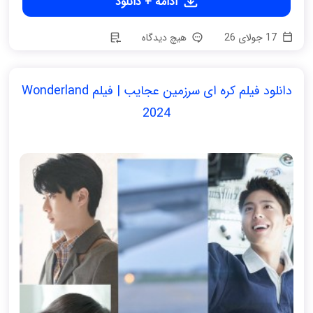
ادامه + دانلود
17 جولای 26
هیچ دیدگاه
دانلود فیلم کره ای سرزمین عجایب | فیلم Wonderland
2024