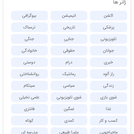
ژانر ها
اکشن
انیمیشن
بیوگرافی
پزشکی
تاریخی
ترسناک
تلویزیونی
جنایی
جنگی
جوانان
حقوقی
خانوادگی
خبری
درام
دوستی
راز آلود
رمانتیک
روانشناختی
زندگی
سیاسی
سیتکام
شوی بازی
شوی تلویزیونی
علمی تخیلی
غذا
غمگین
فانتزی
کسب و کار
کمدی
کوتاه
ماجراجویی
ماورا طبیعی
مدرسه ای