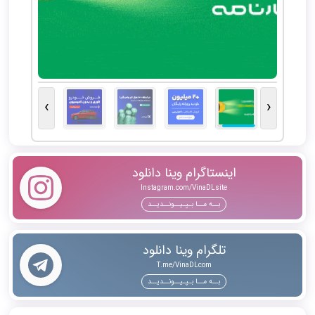
›
‹
اینستاگرام وینا دانلود
Instagram.com/VinaDLsite
بــه مــا بـپـیــونــدیــد
تلگرام وینا دانلود
T.me/VinaDLcom
بــه مــا بـپـیــونــدیــد