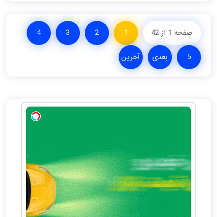
صفحه 1 از 42
1
2
3
4
5
بعدی
آخرین