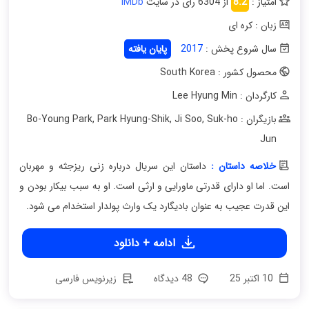
امتیاز :
8.2
از 6304 رای در سایت
IMDb
زبان : کره ای
سال شروع پخش :
2017
پایان یافته
محصول کشور : South Korea
کارگردان : Lee Hyung Min
بازیگران : Bo-Young Park
Suk-ho
,
Ji Soo
,
Park Hyung-Shik
,
Jun
خلاصه داستان :
داستان این سریال درباره زنی ریزجثه و مهربان
است. اما او دارای قدرتی ماورایی و ارثی است. او به سبب بیکار بودن و
این قدرت عجیب به عنوان بادیگارد یک وارث پولدار استخدام می شود.
ادامه + دانلود
10 اکتبر 25
48 دیدگاه
زیرنویس فارسی