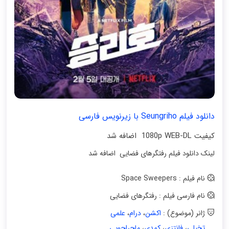
دانلود فیلم Seungriho با زیرنویس فارسی
کیفیت 1080p WEB-DL اضافه شد
لینک دانلود فیلم رفتگرهای فضایی اضافه شد
نام فیلم : Space Sweepers
نام فارسی فیلم : رفتگرهای فضایی
ژانر (موضوع) :
اکشن
،
درام
،
علمی
تخیلی
،
فانتزی
،
کمدی
،
ماجراجویی