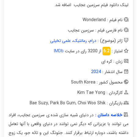
لینک دانلود فیلم سرزمین عجایب اضافه شد
نام فیلم : Wonderland
نام فارسی فیلم : سرزمین عجایب
ژانر (موضوع) :
درام
،
رمانتیک
،
علمی تخیلی
امتیاز :
6.2
از 3200 رای در سایت
IMDb
زبان : کره ای
سال انتشار :
2024
محصول کشور : South Korea
کارگردان : Kim Tae Yong
بازیگران : Bae Suzy
Choi Woo Shik
,
Park Bo Gum
,
خلاصه داستان :
در دنیای شبیه سازی شده ی سرزمین عجایب، افراد
می توانند با عزیزانی که دیگر نمی توانند در دنیای واقعی با آنها تعامل
داشته باشند، دوباره ارتباط برقرار کنند. جئونگ این و تائه جو، یک زوج