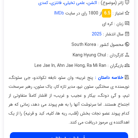
ژانر (موضوع) :
اکشن
،
علمی تخیلی
،
فانتزی
،
کمدی
امتیاز :
6.5
از 1800 رای در سایت
IMDb
زبان : کره ای
سال انتشار :
2025
محصول کشور : South Korea
کارگردان : Kang Hyung Chul
بازیگران : Lee Jae In
Ra Mi Ran
,
Ahn Jae Hong
,
خلاصه داستان :
پنج غریبه؛ وان سئو، نابغه تکواندو، جی سئونگ،
نویسنده ی سختگیر، سئون نیو، مدیر تازه کار، یاک سئون، رهبر سرسخت
تیم، و گی دونگ، بیکار و عجیب و غریب؛ از اقشار کاملاً متفاوتی از
اجتماع هستند. اما سرنوشت آنها را به هم پیوند می دهد، زمانی که هر
کدام پیوند عضو نجات بخش (قلب، ریه ها، کلیه، کبد و قرنیه) را از یک
اهداکننده ی مرموز دریافت می کنند.