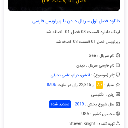
فصل 01 (قسمت 08)
دانلود فصل اول سریال دیدن با زیرنویس فارسی
لینک دانلود قسمت 08 فصل 01 اضافه شد
زیرنویس فصل 01 قسمت 08 اضافه شد
نام سریال : See
نام فارسی سریال : دیدن
ژانر (موضوع) :
اکشن
،
درام
،
علمی تخیلی
امتیاز :
7.7
از 22,815 رای در سایت
IMDb
زبان : انگلیسی
سال شروع پخش :
2019
تجدید شده
محصول کشور : USA
تهیه کننده : Steven Knight