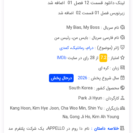
لینک دانلود قسمت 12 فصل 01 اضافه شد
زیرنویس فصل 01 قسمت 02 اضافه شد
نام سریال : My Bias, My Boss
نام فارسی سریال : بایس من، رئیس من
ژانر (موضوع) :
درام
،
رمانتیک
،
کمدی
امتیاز :
7.2
از 28 رای در سایت
IMDb
زبان : کره ای
سال شروع پخش :
2026
درحال پخش
محصول کشور : South Korea
کارگردان : Park Ji Hyun
بازیگران : Kang Hoon
Shin Yu
,
Cha Woo Min
,
Kim Hye Joon
,
Na
,
Gong Ji Ho
,
Kim Ah Young
خلاصه داستان :
نام دا روم در APPELLO، یک شرکت پلتفرم مد