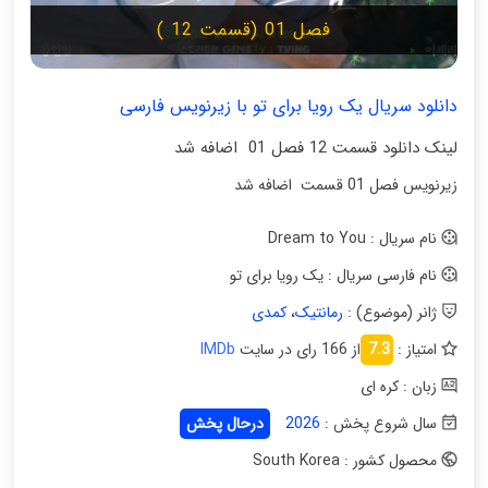
فصل 01 (قسمت 12 )
دانلود سریال یک رویا برای تو با زیرنویس فارسی
لینک دانلود قسمت 12 فصل 01 اضافه شد
زیرنویس فصل 01 قسمت اضافه شد
نام سریال : Dream to You
نام فارسی سریال : یک رویا برای تو
ژانر (موضوع) :
رمانتیک
،
کمدی
امتیاز :
7.3
از 166 رای در سایت
IMDb
زبان : کره ای
سال شروع پخش :
2026
درحال پخش
محصول کشور : South Korea