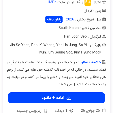
امتیاز :
5.4
از 42 رای در سایت
IMDb
زبان : کره ای
سال شروع پخش :
2026
پایان یافته
محصول کشور : South Korea
کارگردان : Han Joon Seo
بازیگران : Jin Se Yeon
So Yi
,
Yoo Ho Jung
,
Park Ki Woong
,
Hyun
,
Kim Seung Soo
,
Kim Hyung Mook
خلاصه داستان :
دو خانواده در اونجونگ مدت هاست با یکدیگر در
تضاد هستند، در حالی که بر اختلافات گذشته خود غلبه می کنند، از زخم
های عاطفی خود التیام می یابند و عشق را پیدا می کنند و در نهایت به
یک خانواده متحد تبدیل می شوند.
ادامه + دانلود
25 جولای 26
1 دیدگاه
زیرنویس چسبیده