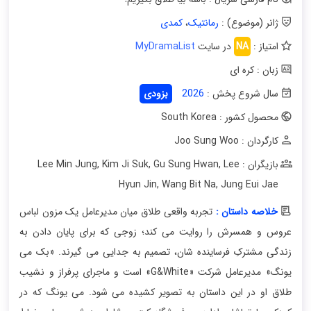
ژانر (موضوع) :
رمانتیک
،
کمدی
امتیاز :
NA
در سایت
MyDramaList
زبان : کره ای
سال شروع پخش :
2026
بزودی
محصول کشور : South Korea
کارگردان : Joo Sung Woo
بازیگران : Lee Min Jung
Lee
,
Gu Sung Hwan
,
Kim Ji Suk
,
Hyun Jin
,
Wang Bit Na
,
Jung Eui Jae
خلاصه داستان :
تجربه واقعی طلاق میان مدیرعامل یک مزون لباس
عروس و همسرش را روایت می کند؛ زوجی که برای پایان دادن به
زندگی مشترکِ فرساینده شان، تصمیم به جدایی می گیرند. «بک می
یونگ» مدیرعامل شرکت «G&White» است و ماجرای پرفراز و نشیب
طلاق او در این داستان به تصویر کشیده می شود. می یونگ که در