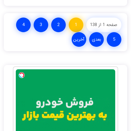
صفحه 1 از 138
1
2
3
4
5
بعدی
آخرین