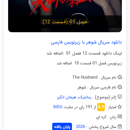
فصل 01 (قسمت 12)
دانلود سریال شوهر با زیرنویس فارسی
لینک دانلود قسمت 12 فصل 01 اضافه شد
زیرنویس فصل 01 قسمت 10 اضافه شد
نام سریال : The Husband
نام فارسی سریال : شوهر
ژانر (موضوع) :
رمانتیک
،
هیجان انگیز
امتیاز :
6.9
از 191 رای در سایت
IMDb
زبان : کره ای
سال شروع پخش :
2026
پایان یافته