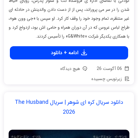
کودکی با تماشای اداره ی فروشگاه کت‌ و شلوار پدرش، رویای خیاط
شدن را در سر می پروراند، پس از از دست دادن والدینش در حادثه ای
غیر منتظره، تمام وجود خود را وقف کار کرد. او سپس با «جی وون هو»،
طراح لباس عروس که در آن دوران همراه و حامی اش بود، ازدواج کرد و
با همکاری یکدیگر شرکت «G&White» را تأسیس کردند.
ادامه + دانلود
06 آگوست 26
هیچ دیدگاه
زیرنویس چسبیده
دانلود سریال کره ای شوهر | سریال The Husband
2026