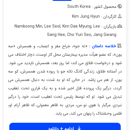
محصول کشور : South Korea
کارگردان : Kim Jung Hyun
بازیگران : Namkoong Min
Lee
,
Kim Dae Myung
,
Lee Seol
,
Sang Hee
,
Cho Yun Seo
,
Jang Gwang
خلاصه داستان :
«ته جو»، جراح مغز و اعصاب، و همسرش «سه
یون»، که عضو هیأت مدیره بیمارستان محل کار اوست، دچار اختلاف می
شود و درخواست طلاق می کند؛ اما روز بعد، همسرش ناپدید می شود.
در آستانه طلاق، زندگی کانگ تائه جو با ربوده شدن همسرش، کو سه
یون، از هم می پاشد. در حالی که او به شدت به دنبال همسرش می
گردد، درگیر یک پرونده قتل اجیر شده و به یک فراری تحت تعقیب
تبدیل می شود. او که توسط پلیس تحت تعقیب است، خود را درگیر
نبردی مرگبار با هوی نو من، مردی به ظاهر معمولی که ظاهر آرام او،
ظلمی وحشتناک را پنهان می کند، می یابد.
ادامه + دانلود