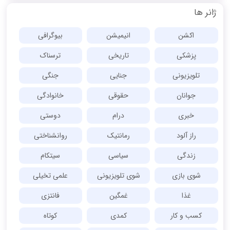
ژانر ها
اکشن
انیمیشن
بیوگرافی
پزشکی
تاریخی
ترسناک
تلویزیونی
جنایی
جنگی
جوانان
حقوقی
خانوادگی
خبری
درام
دوستی
راز آلود
رمانتیک
روانشناختی
زندگی
سیاسی
سیتکام
شوی بازی
شوی تلویزیونی
علمی تخیلی
غذا
غمگین
فانتزی
کسب و کار
کمدی
کوتاه