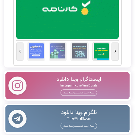
›
‹
اینستاگرام وینا دانلود
Instagram.com/VinaDLsite
بــه مــا بـپـیــونــدیــد
تلگرام وینا دانلود
T.me/VinaDLcom
بــه مــا بـپـیــونــدیــد