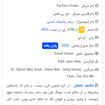
نام سریال : Perfect Crown
نام فارسی سریال : تاج بی‌ نقص
ژانر (موضوع) :
درام
،
رمانتیک
،
کمدی
امتیاز :
7.9
از 3700 رای در سایت
IMDb
زبان : کره ای
سال شروع پخش :
2026
پایان یافته
محصول کشور : South Korea
کارگردان : Park Joon Hwa
بازیگران : IU
Gong Seung
,
Steve Noh
,
Byeon Woo Seok
,
Yeon
,
Yoo Soo Bin
خلاصه داستان :
در کره جنوبی قرن بیست و یکم که پادشاهی
مشروطه بر آن حاکم است، سونگ هی جو، دختر دوم یک خانواده فوق‌
ثروتمند، با وجود زیبایی و هوش بالا، به خاطر عادی بودنِ نسب‌ اش