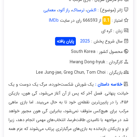
ژانر (موضوع) :
اکشن
،
ترسناک
،
راز آلود
،
معمایی
امتیاز :
8.1
از 666593 رای در سایت
IMDb
زبان : کره ای
سال شروع پخش :
2025
پایان یافته
محصول کشور : South Korea
کارگردان : Hwang Dong-hyuk
بازیگران : Lee Jung-jae
Tom Choi
,
Greg Chun
,
خلاصه داستان :
یک شورش شکست‌خورده، مرگ یک دوست و یک
خیانت پنهانی. فصل آخر که پس از آن آغاز می‌شود، گی هون، بازیکن
۴۵۶، را در پایین‌ترین نقطه‌ی خود تا به حال می‌بیند. اما بازی ماهی
مرکب برای هیچ‌کس متوقف نمی‌شود، بنابراین گی هون مجبور خواهد
شد در مواجهه با ناامیدی طاقت‌فرسا، انتخاب‌های مهمی انجام دهد، زیرا
او و بازیکنان بازمانده به بازی‌های مرگبارتری پرتاب می‌شوند که عزم همه