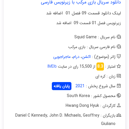
دانلود سریال بازی مرکب با زیرنویس فارسی
لینک دانلود قسمت 09 فصل 01 اضافه شد
زیرنویس فصل 01 قسمت 09 اضافه شد
نام سریال : Squid Game
نام فارسی سریال : بازی مرکب
ژانر (موضوع) :
اکشن
،
درام
،
ماجراجویی
امتیاز :
8.3
از 15,500 رای در سایت
IMDb
زبان : کره ای
سال شروع پخش :
2021
پایان یافته
محصول کشور : South Korea
کارگردان : Hwang Dong Hyuk
بازیگران : Daniel C Kennedy
Geoffrey
,
John D. Michaels
,
Giuliano