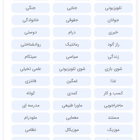
تلویزیونی
جنایی
جنگی
جوانان
حقوقی
خانوادگی
خبری
درام
دوستی
راز آلود
رمانتیک
روانشناختی
زندگی
سیاسی
سیتکام
شوی بازی
شوی تلویزیونی
علمی تخیلی
غذا
غمگین
فانتزی
کسب و کار
کمدی
کوتاه
ماجراجویی
ماورا طبیعی
مدرسه ای
مستند
معمایی
ملودرام
موزیک
موزیکال
نظامی