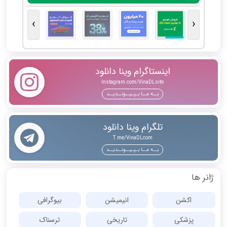
›
‹
اینستاگرام وینا دانلود
Instagram.com/VinaDLsite
بــه مــا بـپـیــونــدیــد
تلگرام وینا دانلود
T.me/VinaDLcom
بــه مــا بـپـیــونــدیــد
ژانر ها
اکشن
انیمیشن
بیوگرافی
پزشکی
تاریخی
ترسناک