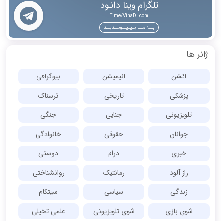
تلگرام وینا دانلود
T.me/VinaDLcom
بــه مــا بـپـیــونــدیــد
ژانر ها
اکشن
انیمیشن
بیوگرافی
پزشکی
تاریخی
ترسناک
تلویزیونی
جنایی
جنگی
جوانان
حقوقی
خانوادگی
خبری
درام
دوستی
راز آلود
رمانتیک
روانشناختی
زندگی
سیاسی
سیتکام
شوی بازی
شوی تلویزیونی
علمی تخیلی