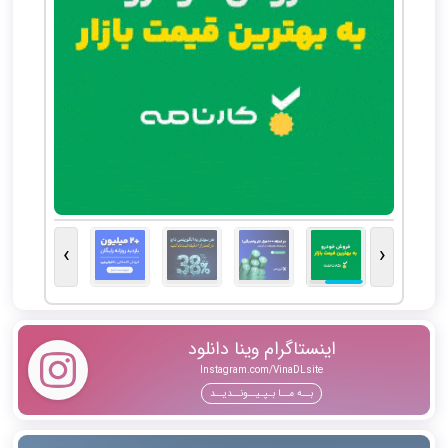
›
‹
اینستاگرام وینا دانلود
Instagram.com/VinaDLsite
بــه مــا بـپـیــونــدیــد