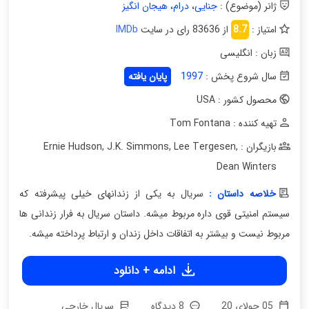
ژانر (موضوع) :
جنایی
،
درام
،
هیجان انگیز
امتیاز :
8.7
از 83636 رای در سایت
IMDb
زبان : انگلیسی
سال شروع پخش :
1997
پایان یافته
محصول کشور : USA
تهیه کننده : Tom Fontana
بازیگران : Ernie Hudson
,
Lee Tergesen
,
J.K. Simmons
,
Dean Winters
خلاصه داستان :
سریال به یکی از زندانهای خیلی پیشرفته که
سیستم امنیتی قوی داره مربوط میشه. داستان سریال به فرار زندانی ها
مربوط نیست و بیشتر به اتفاقات داخل زندان و ارتباط پرداخته میشه.
ادامه + دانلود
05 جولای 20
8 دیدگاه
سریال خارجی