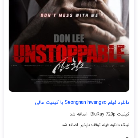
دانلود فیلم Seongnan hwangso با کیفیت عالی
کیفیت BluRay 720p اضافه شد
لینک دانلود فیلم توقف ناپذیر اضافه شد