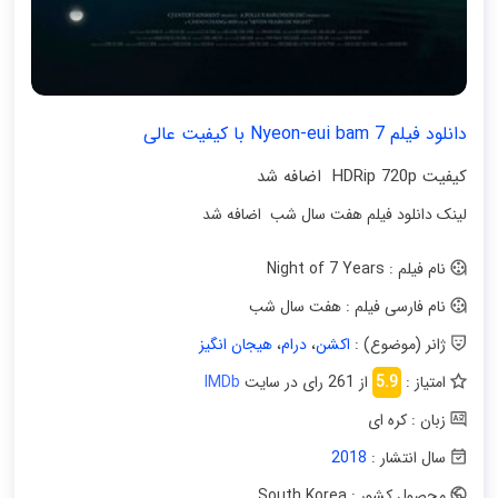
دانلود فیلم 7 Nyeon-eui bam با کیفیت عالی
کیفیت HDRip 720p اضافه شد
لینک دانلود فیلم هفت سال شب اضافه شد
نام فیلم : Night of 7 Years
نام فارسی فیلم : هفت سال شب
ژانر (موضوع) :
اکشن
،
درام
،
هیجان انگیز
امتیاز :
5.9
از 261 رای در سایت
IMDb
زبان : کره ای
سال انتشار :
2018
محصول کشور : South Korea