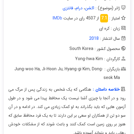
ژانر (موضوع) :
اکشن
،
درام
،
فانتزی
امتیاز :
7.1
از 4507 رای در سایت
IMDb
زبان : کره ای
سال انتشار :
2018
محصول کشور : South Korea
کارگردان : Yong-hwa Kim
بازیگران : Jung-woo Ha
Dong-
,
Hyang-gi Kim
,
Ji-Hoon Ju
,
seok Ma
خلاصه داستان :
هنگامی که یک شخص به زندگی پس از مرگ می
رود و در آنجا با چیزی آشنا نیست یک محافط پیدا می شود و در طول
آزمون هایی که باید بگذراند به او کمک زیادی می کند. در ادامه و در آن
سو دو تن از همکاران او سعی بر این دارند تا به یک فرد محافظ سابق که
هنوز بر روی زمین است کمک کنند و باعث شوند که از مشکلات خودش
رهایی یابد و بتواند آسوده باشد.