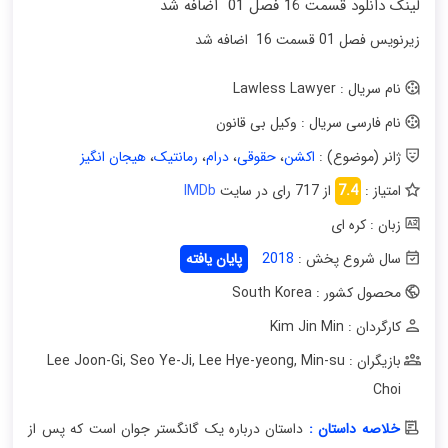
لینک دانلود قسمت 16 فصل 01 اضافه شد
زیرنویس فصل 01 قسمت 16 اضافه شد
نام سریال : Lawless Lawyer
نام فارسی سریال : وکیل بی قانون
ژانر (موضوع) :
اکشن
،
حقوقی
،
درام
،
رمانتیک
،
هیجان انگیز
امتیاز :
7.4
از 717 رای در سایت
IMDb
زبان : کره ای
سال شروع پخش :
2018
پایان یافته
محصول کشور : South Korea
کارگردان : Kim Jin Min
بازیگران : Lee Joon-Gi
Min-su
,
Lee Hye-yeong
,
Seo Ye-Ji
,
Choi
خلاصه داستان :
داستان درباره یک گانگستر جوان است که پس از