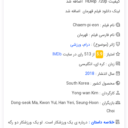
کیفیت HDRip 720p اضافه شد
لینک دانلود فیلم قهرمان اضافه شد
نام فیلم : Chaem-pi-eon
نام فارسی فیلم : قهرمان
ژانر (موضوع) :
درام
،
ورزشی
امتیاز :
5.9
از 513 رای در سایت
IMDb
زبان : کره ای
،
انگلیسی
سال انتشار :
2018
محصول کشور : South Korea
کارگردان : Yong-wan Kim
بازیگران : Dong-seok Ma
Seung-Hoon
,
Han Yeri
,
Kwon Yul
,
Choi
خلاصه داستان :
درباره ی یک ورزشکار است. او یک ورزشکار دو رگه