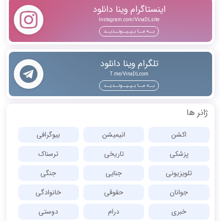
اینستاگرام وینا دانلود
Instagram.com/VinaDLsite
بــه مــا بـپـیــونــدیــد
تلگرام وینا دانلود
T.me/VinaDLcom
بــه مــا بـپـیــونــدیــد
ژانر ها
اکشن
انیمیشن
بیوگرافی
پزشکی
تاریخی
ترسناک
تلویزیونی
جنایی
جنگی
جوانان
حقوقی
خانوادگی
خبری
درام
دوستی