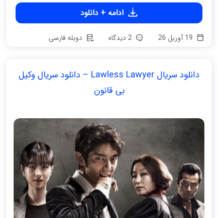
ادامه + دانلود
19 آوریل 26
2 دیدگاه
دوبله فارسی
دانلود سریال Lawless Lawyer – دانلود سریال وکیل
بی قانون