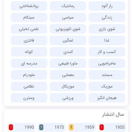
راز آلود
رمانتیک
روانشناختی
زندگی
سیاسی
سیتکام
شوی بازی
شوی تلویزیونی
علمی تخیلی
غذا
غمگین
فانتزی
کسب و کار
کمدی
کوتاه
ماجراجویی
ماورا طبیعی
مدرسه ای
مستند
معمایی
ملودرام
موزیک
موزیکال
نظامی
هیجان انگیز
ورزشی
وسترن
سال انتشار
1990
1973
1959
1955
1
1
1
1