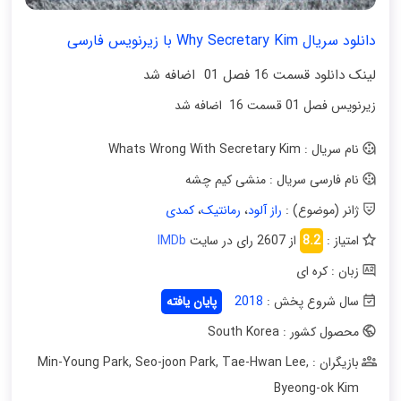
دانلود سریال Why Secretary Kim با زیرنویس فارسی
لینک دانلود قسمت 16 فصل 01 اضافه شد
زیرنویس فصل 01 قسمت 16 اضافه شد
نام سریال : Whats Wrong With Secretary Kim
نام فارسی سریال : منشی کیم چشه
ژانر (موضوع) :
راز آلود
،
رمانتیک
،
کمدی
امتیاز :
8.2
از 2607 رای در سایت
IMDb
زبان : کره ای
سال شروع پخش :
2018
پایان یافته
محصول کشور : South Korea
بازیگران : Min-Young Park
,
Tae-Hwan Lee
,
Seo-joon Park
,
Byeong-ok Kim