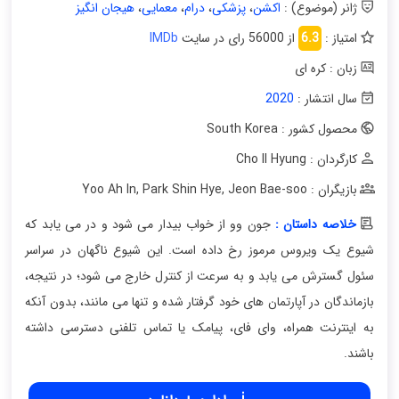
ژانر (موضوع) :
اکشن
،
پزشکی
،
درام
،
معمایی
،
هیجان انگیز
امتیاز :
6.3
از 56000 رای در سایت
IMDb
زبان : کره ای
سال انتشار :
2020
محصول کشور : South Korea
کارگردان : Cho Il Hyung
بازیگران : Yoo Ah In
Jeon Bae-soo
,
Park Shin Hye
,
خلاصه داستان :
جون وو از خواب بیدار می شود و در می یابد که
شیوع یک ویروس مرموز رخ داده است. این شیوع ناگهان در سراسر
سئول گسترش می یابد و به سرعت از کنترل خارج می شود؛ در نتیجه،
بازماندگان در آپارتمان های خود گرفتار شده و تنها می مانند، بدون آنکه
به اینترنت همراه، وای فای، پیامک یا تماس تلفنی دسترسی داشته
باشند.