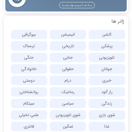
بــه مــا بـپـیــونــدیــد
ژانر ها
اکشن
انیمیشن
بیوگرافی
پزشکی
تاریخی
ترسناک
تلویزیونی
جنایی
جنگی
جوانان
حقوقی
خانوادگی
خبری
درام
دوستی
راز آلود
رمانتیک
روانشناختی
زندگی
سیاسی
سیتکام
شوی بازی
شوی تلویزیونی
علمی تخیلی
غذا
غمگین
فانتزی