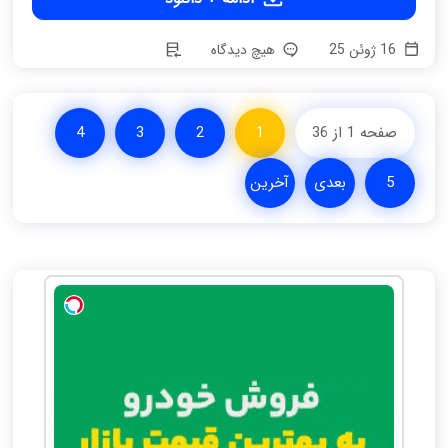
16 ژوئن 25
هیچ دیدگاه
صفحه 1 از 36
1
2
3
4
5
بعدی
آخرین