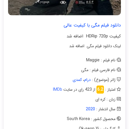
دانلود فیلم مگی با کیفیت عالی
کیفیت HDRip 720p اضافه شد
لینک دانلود فیلم مگی اضافه شد
نام فیلم : Maggie
نام فارسی فیلم : مگی
ژانر (موضوع) :
درام
،
کمدی
امتیاز :
6.2
از 423 رای در سایت
IMDb
زبان : کره ای
سال انتشار :
2020
محصول کشور : South Korea
کارگردان : Ok-seop Yi