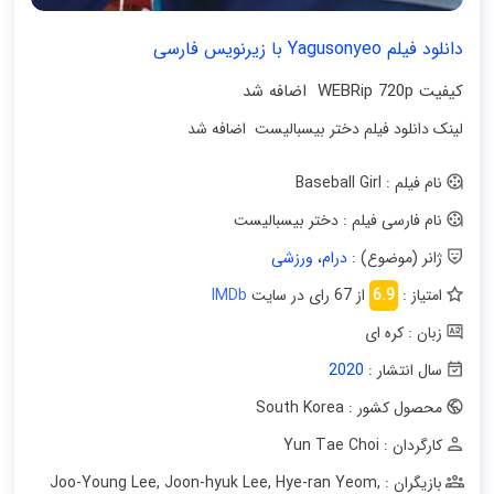
دانلود فیلم Yagusonyeo با زیرنویس فارسی
کیفیت WEBRip 720p اضافه شد
لینک دانلود فیلم دختر بیسبالیست اضافه شد
نام فیلم : Baseball Girl
نام فارسی فیلم : دختر بیسبالیست
ژانر (موضوع) :
درام
،
ورزشی
امتیاز :
6.9
از 67 رای در سایت
IMDb
زبان : کره ای
سال انتشار :
2020
محصول کشور : South Korea
کارگردان : Yun Tae Choi
بازیگران : Joo-Young Lee
,
Hye-ran Yeom
,
Joon-hyuk Lee
,