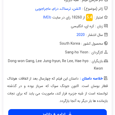
ژانر (موضوع) :
اکشن
،
ترسناک
،
درام
،
ماجراجویی
امتیاز :
5.4
از 18260 رای در سایت
IMDb
زبان : کره ای
،
انگلیسی
سال انتشار :
2020
محصول کشور : South Korea
کارگردان : Sang-ho Yeon
بازیگران : Dong-won Gang
Hae-hyo
,
Re Lee
,
Lee Jung-hyun
,
Kwon
خلاصه داستان :
داستان این فیلم که چهارسال بعد از اتفاقات هولناک
قطار بوسان است. اکنون جونگ سوک که سرباز بوده و در گذشته
توانسته است از شبه جزیره فرار کند، ماموریت می یابد که برای نجات
بازمانده ها بار دیگر به آنجا بازگردد.
ادامه + دانلود