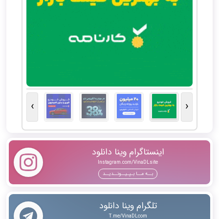
›
‹
اینستاگرام وینا دانلود
Instagram.com/VinaDLsite
بــه مــا بـپـیــونــدیــد
تلگرام وینا دانلود
T.me/VinaDLcom