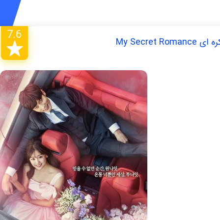
7.6
My Secre