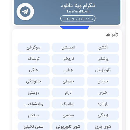
تلگرام وینا دانلود
T.me/VinaDLcom
بــه مــا بـپـیــونــدیــد
ژانر ها
اکشن
انیمیشن
بیوگرافی
پزشکی
تاریخی
ترسناک
تلویزیونی
جنایی
جنگی
جوانان
حقوقی
خانوادگی
خبری
درام
دوستی
راز آلود
رمانتیک
روانشناختی
زندگی
سیاسی
سیتکام
شوی بازی
شوی تلویزیونی
علمی تخیلی