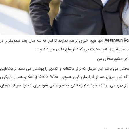
آنها هیچ خبری از هم ندارند تا این که سه سال بعد همدیگر را در
د اما وقتی با هم صحبت می کنند اوضاع تغییر می کند و …
ه ای عشق مخفی من
ته شده و در حال پخش می باشد این سریال که ژانر عاشقانه و کمدی را پوشش می دهد از مخاطبان
زیادی برخوردار است و جز سریال های پر بیننده محسوب می شود چرا که این سریال هم از کارگردان قوی همچون Kang Cheol Woo و هم از بازیگران
فی همچون ( Sung Hoon , Song Ji Eun , Kim Jae Young ) نیز بهره می برد که خود امتیاز مثبتی محسوب می شود برای دانلود سریال کره ای