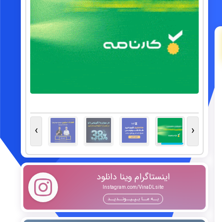
کاشت موی طبیعی با مشاوره رایگان و ضمانت کتبی
›
‹
اینستاگرام وینا دانلود
Instagram.com/VinaDLsite
بــه مــا بـپـیــونــدیــد