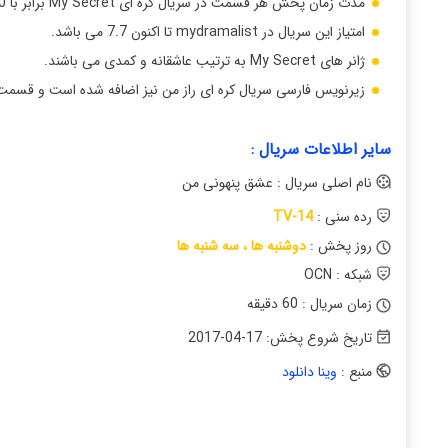
مدت زمان پخش هر قسمت در سریال کره ای My Secret برابر با 60 دقیقه می باشد.
امتیاز این سریال در mydramalist تا اکنون 7.7 می باشد.
ژانر های My Secret به ترتیب عاشقانه و کمدی می باشند.
زیرنویس فارسی سریال کره ای راز من نیز اضافه شده است و قسمت
سایر اطلاعات سریال :
نام اصلی سریال : عشق پنهونی من
رده سنی :
TV-14
روز پخش :
دوشنبه ها ، سه شنبه ها
شبکه : OCN
زمان سریال : 60 دقیقه
تاریخ شروع پخش:
2017-04-17
منبع :
وینا دانلود