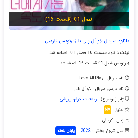
فصل 01 (قسمت 16)
دانلود سریال لاو آل پلی با زیرنویس فارسی
لینک دانلود قسمت 16 فصل 01 اضافه شد
زیرنویس فصل 01 قسمت 16 اضافه شد
نام سریال : Love All Play
نام فارسی سریال : لاو آل پلی
ژانر (موضوع) :
رمانتیک
،
درام
،
ورزشی
امتیاز :
NA
زبان : کره ای
سال شروع پخش :
2022
پایان یافته