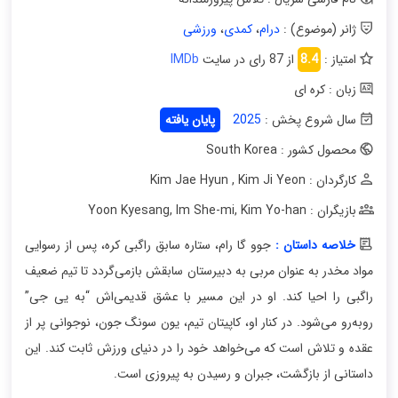
ژانر (موضوع) :
درام
،
کمدی
،
ورزشی
امتیاز :
8.4
از 87 رای در سایت
IMDb
زبان : کره ای
سال شروع پخش :
2025
پایان یافته
محصول کشور : South Korea
کارگردان : Kim Jae Hyun
Kim Ji Yeon
,
بازیگران : Yoon Kyesang
Kim Yo-han
,
Im She-mi
,
خلاصه داستان :
جوو گا رام، ستاره سابق راگبی کره، پس از رسوایی
مواد مخدر به عنوان مربی به دبیرستان سابقش بازمی‌گردد تا تیم ضعیف
راگبی را احیا کند. او در این مسیر با عشق قدیمی‌اش “به یی جی”
روبه‌رو می‌شود. در کنار او، کاپیتان تیم، یون سونگ جون، نوجوانی پر از
عقده و تلاش است که می‌خواهد خود را در دنیای ورزش ثابت کند. این
داستانی از بازگشت، جبران و رسیدن به پیروزی است.