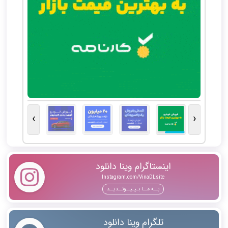
›
‹
اینستاگرام وینا دانلود
Instagram.com/VinaDLsite
بــه مــا بـپـیــونــدیــد
تلگرام وینا دانلود