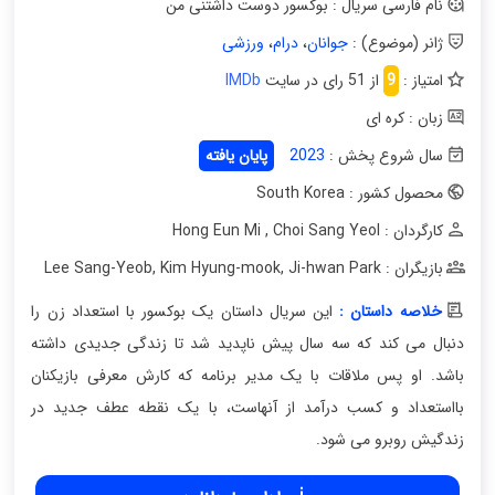
نام فارسی سریال : بوکسور دوست داشتنی من
ژانر (موضوع) :
جوانان
،
درام
،
ورزشی
امتیاز :
9
از 51 رای در سایت
IMDb
زبان : کره ای
سال شروع پخش :
2023
پایان یافته
محصول کشور : South Korea
کارگردان : Hong Eun Mi
Choi Sang Yeol
,
بازیگران : Lee Sang-Yeob
Ji-hwan Park
,
Kim Hyung-mook
,
خلاصه داستان :
این سریال داستان یک بوکسور با استعداد زن را
دنبال می کند که سه سال پیش ناپدید شد تا زندگی جدیدی داشته
باشد. او پس ملاقات با یک مدیر برنامه که کارش معرفی بازیکنان
بااستعداد و کسب درآمد از آنهاست، با یک نقطه عطف جدید در
زندگیش روبرو می شود.