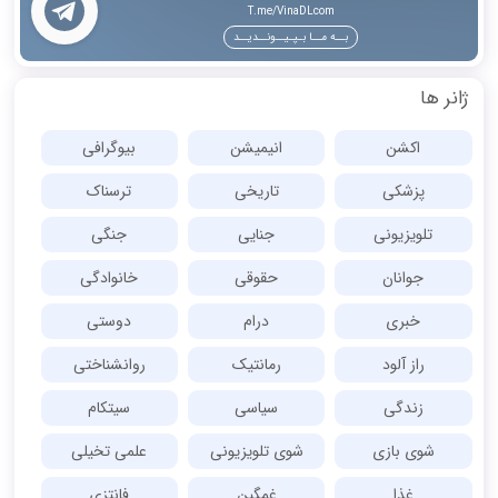
T.me/VinaDLcom
بــه مــا بـپـیــونــدیــد
ژانر ها
اکشن
انیمیشن
بیوگرافی
پزشکی
تاریخی
ترسناک
تلویزیونی
جنایی
جنگی
جوانان
حقوقی
خانوادگی
خبری
درام
دوستی
راز آلود
رمانتیک
روانشناختی
زندگی
سیاسی
سیتکام
شوی بازی
شوی تلویزیونی
علمی تخیلی
غذا
غمگین
فانتزی