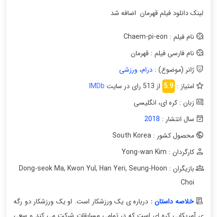
لینک دانلود فیلم قهرمان اضافه شد
نام فیلم : Chaem-pi-eon
نام فارسی فیلم : قهرمان
ژانر (موضوع) :
درام
،
ورزشی
امتیاز :
5.9
از 513 رای در سایت
IMDb
زبان : کره ای
،
انگلیسی
سال انتشار :
2018
محصول کشور : South Korea
کارگردان : Yong-wan Kim
بازیگران : Dong-seok Ma
Seung-Hoon
,
Han Yeri
,
Kwon Yul
,
Choi
خلاصه داستان :
درباره ی یک ورزشکار است. او یک ورزشکار دو رگه
ی آمریکایی کره ای است که در تمامی مسابقات شرکت می کند و سعی