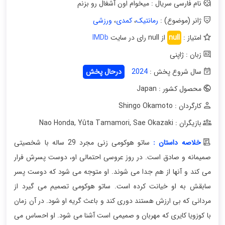
نام فارسی سریال : میخوام اون آشغال رو بزنم
ژانر (موضوع) :
رمانتیک
،
کمدی
،
ورزشی
امتیاز :
null
از null رای در سایت
IMDb
زبان : ژاپنی
سال شروع پخش :
2024
درحال پخش
محصول کشور : Japan
کارگردان : Shingo Okamoto
بازیگران : Nao Honda
Sae Okazaki
,
Yûta Tamamori
,
خلاصه داستان :
ساتو هوکومی زنی مجرد 29 ساله با شخصیتی
صمیمانه و صادق است. در روز عروسی احتمالی او، دوست پسرش فرار
می کند و آنها از هم جدا می شوند. او متوجه می شود که دوست پسر
سابقش به او خیانت کرده است. ساتو هوکومی تصمیم می گیرد از
مردانی که بی ارزش هستند دوری کند و باعث گریه او شود. در آن زمان
با کوزویا کایری که مهربان و صمیمی است آشنا می شود. او احساس می